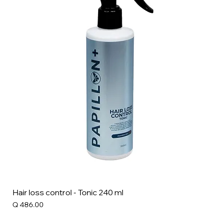
Hair loss control - Tonic 240 ml
Precio
Q 486.00