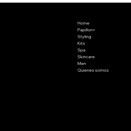
Contacto
Menu
Home
3a Calle A 8-10 Zona 10,
Guatemala City, Guatemala
Papillon+
Styling
(+502) 2331-1020/30
Kits
productospapillon@gmail.com
Spa
Skincare
Men
Quienes somos
Social
Facebook
Instagram
Tik Tok