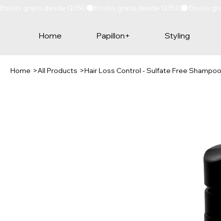
Envíos gratis desde Q350
Home
Papillon+
Styling
Home
>
All Products
>
Hair Loss Control - Sulfate Free Shampo