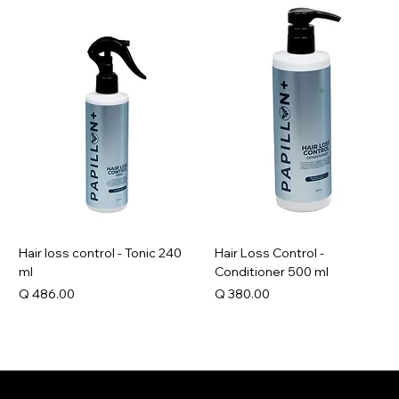
Hair loss control - Tonic 240
Hair Loss Control -
ml
Conditioner 500 ml
Precio
Precio
Q 486.00
Q 380.00