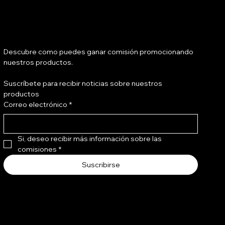
Tienes salón?
Descubre como puedes ganar comisión promocionando 
nuestros productos.
Suscríbete para recibir noticias sobre nuestros 
Bond Shield Leave In 240 ml
Bond Gloss Bomb 240 ml
productos
Correo electrónico
*
Precio
Precio
Q 136.00
Q 216.00
Si, deseo recibir más información sobre las 
comisiones
*
Suscribirse