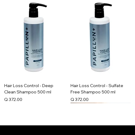
Hair Loss Control - Deep
Hair Loss Control - Sulfate
Clean Shampoo 500 ml
Free Shampoo 500 ml
Precio
Precio
Q 372.00
Q 372.00