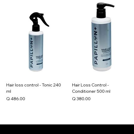
Hair loss control - Tonic 240
Hair Loss Control -
ml
Conditioner 500 ml
Precio
Precio
Q 486.00
Q 380.00