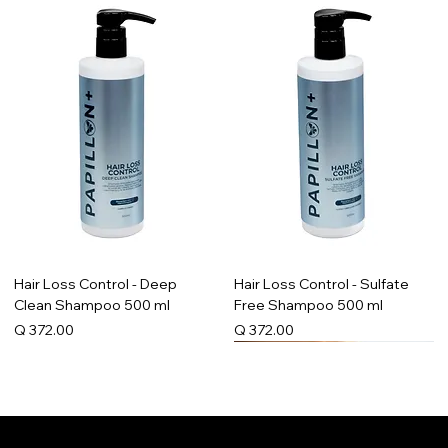
Hair Loss Control - Deep
Hair Loss Control - Sulfate
Clean Shampoo 500 ml
Free Shampoo 500 ml
Precio
Precio
Q 372.00
Q 372.00