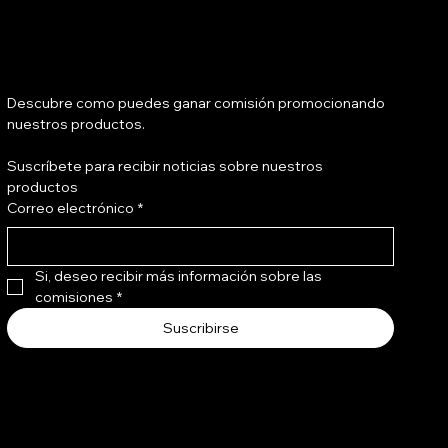
Tienes salón?
Descubre como puedes ganar comisión promocionando 
nuestros productos.
Suscríbete para recibir noticias sobre nuestros 
Bond Shield Leave In 240 ml
Bond Gloss Bomb 240 ml
productos
Correo electrónico
*
Precio
Precio
Q 136.00
Q 216.00
Si, deseo recibir más información sobre las 
comisiones
*
Suscribirse