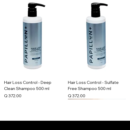
Hair Loss Control - Deep
Hair Loss Control - Sulfate
Clean Shampoo 500 ml
Free Shampoo 500 ml
Precio
Precio
Q 372.00
Q 372.00