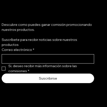
Tienes salón?
Descubre como puedes ganar comisión promocionando 
nuestros productos.
Suscríbete para recibir noticias sobre nuestros 
Bond Shield Leave In 240 ml
Bond Gloss Bomb 240 ml
productos
Correo electrónico
*
Precio
Precio
Q 136.00
Q 216.00
Si, deseo recibir más información sobre las 
comisiones
*
Suscribirse