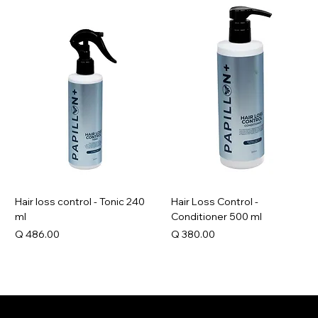
Hair loss control - Tonic 240
Hair Loss Control -
ml
Conditioner 500 ml
Precio
Precio
Q 486.00
Q 380.00