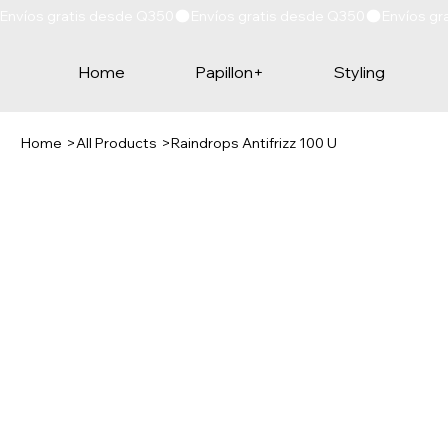
Envíos gratis desde Q350
Home
Papillon+
Styling
Home
>
All Products
>
Raindrops Antifrizz 100 U