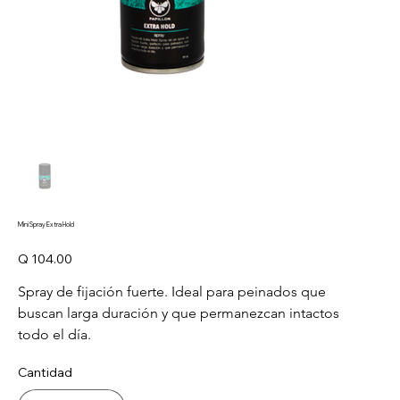
Mini Spray Extra Hold
Precio
Q 104.00
Spray de fijación fuerte. Ideal para peinados que 
buscan larga duración y que permanezcan intactos 
todo el día. 
Cantidad