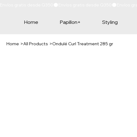
Envíos gratis desde Q350
Home
Papillon+
Styling
Home
>
All Products
>
Ondulé Curl Treatment 285 gr