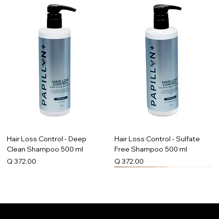
Hair Loss Control - Deep
Hair Loss Control - Sulfate
Clean Shampoo 500 ml
Free Shampoo 500 ml
Precio
Precio
Q 372.00
Q 372.00