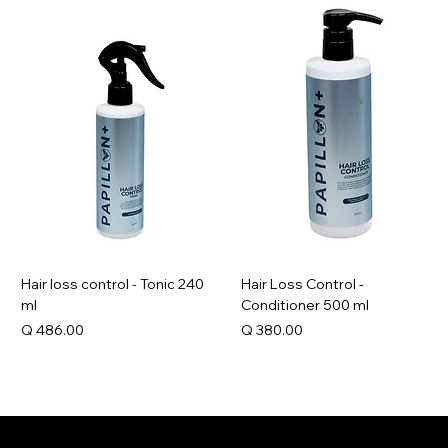
Hair loss control - Tonic 240
Hair Loss Control -
ml
Conditioner 500 ml
Precio
Precio
Q 486.00
Q 380.00