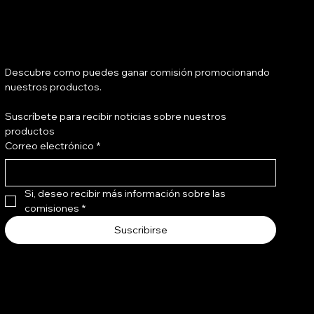
Tienes salón?
Descubre como puedes ganar comisión promocionando 
nuestros productos.
Suscríbete para recibir noticias sobre nuestros 
Bond Shield Leave In 240 ml
Bond Gloss Bomb 240 ml
productos
Correo electrónico
*
Precio
Precio
Q 136.00
Q 216.00
Si, deseo recibir más información sobre las 
comisiones
*
Suscribirse