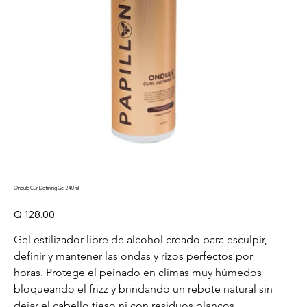
Ondulé Curl Defining Gel 240 ml
Precio
Q 128.00
Gel estilizador libre de alcohol creado para esculpir, 
definir y mantener las ondas y rizos perfectos por 
horas. Protege el peinado en climas muy húmedos 
bloqueando el frizz y brindando un rebote natural sin 
dejar el cabello tieso ni con residuos blancos