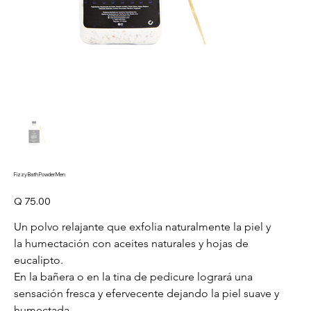
Fizzy Bath Powder Men
Precio
Q 75.00
Un polvo relajante que exfolia naturalmente la piel y 
la humectación con aceites naturales y hojas de 
eucalipto.
En la bañera o en la tina de pedicure logrará una 
sensación fresca y efervecente dejando la piel suave y 
humectada.